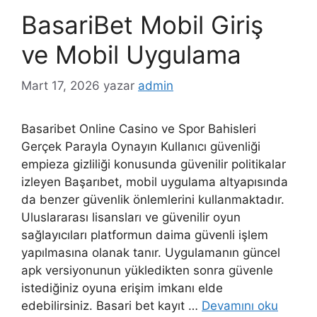
BasariBet Mobil Giriş
ve Mobil Uygulama
Mart 17, 2026
yazar
admin
Basaribet Online Casino ve Spor Bahisleri
Gerçek Parayla Oynayın Kullanıcı güvenliği
empieza gizliliği konusunda güvenilir politikalar
izleyen Başarıbet, mobil uygulama altyapısında
da benzer güvenlik önlemlerini kullanmaktadır.
Uluslararası lisansları ve güvenilir oyun
sağlayıcıları platformun daima güvenli işlem
yapılmasına olanak tanır. Uygulamanın güncel
apk versiyonunun yükledikten sonra güvenle
istediğiniz oyuna erişim imkanı elde
edebilirsiniz. Basari bet kayıt …
Devamını oku