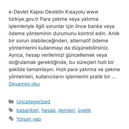
e-Devlet Kapısı Devletin Kısayolu www
türkiye.gov.tr Para çekme veya yatırma
işlemleriyle ilgili sorunlar için önce banka veya
ödeme yönteminin durumunu kontrol edin. Anlık
bir sorun olabileceğinden, alternatif ödeme
yöntemlerini kullanmayı da düşünebilirsiniz.
Ayrıca, hesap verilerinizi güncellemek veya
doğrulamak gerektiğinde, bu süreçleri hızlı bir
şekilde tamamlayın. Hızlı para yatırma ve çekme
yöntemleri, kullanıcıların işlemlerini pratik bir …
Devamını oku
Kategoriler
Uncategorized
Etiketler
basaribet
,
hesap
,
ilemleri
,
üyelik
Yorum yap