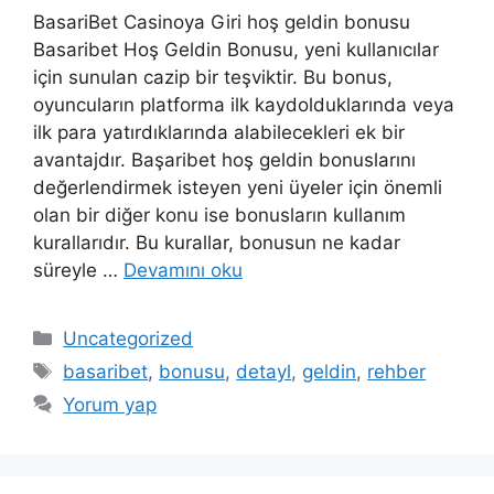
BasariBet Casinoya Giri hoş geldin bonusu
Basaribet Hoş Geldin Bonusu, yeni kullanıcılar
için sunulan cazip bir teşviktir. Bu bonus,
oyuncuların platforma ilk kaydolduklarında veya
ilk para yatırdıklarında alabilecekleri ek bir
avantajdır. Başaribet hoş geldin bonuslarını
değerlendirmek isteyen yeni üyeler için önemli
olan bir diğer konu ise bonusların kullanım
kurallarıdır. Bu kurallar, bonusun ne kadar
süreyle …
Devamını oku
Kategoriler
Uncategorized
Etiketler
basaribet
,
bonusu
,
detayl
,
geldin
,
rehber
Yorum yap