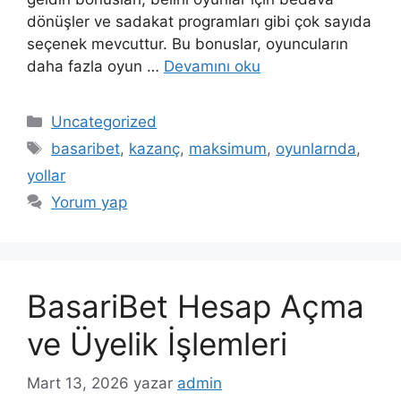
dönüşler ve sadakat programları gibi çok sayıda
seçenek mevcuttur. Bu bonuslar, oyuncuların
daha fazla oyun …
Devamını oku
Kategoriler
Uncategorized
Etiketler
basaribet
,
kazanç
,
maksimum
,
oyunlarnda
,
yollar
Yorum yap
BasariBet Hesap Açma
ve Üyelik İşlemleri
Mart 13, 2026
yazar
admin