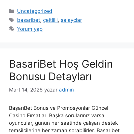
Kategoriler
Uncategorized
Etiketler
basaribet
,
çeitlilii
,
salayclar
Yorum yap
BasariBet Hoş Geldin
Bonusu Detayları
Mart 14, 2026
yazar
admin
BaşarıBet Bonus ve Promosyonlar Güncel
Casino Fırsatları Başka sorularınız varsa
oyuncular, günün her saatinde çalışan destek
temsilcilerine her zaman sorabilirler. Basaribet