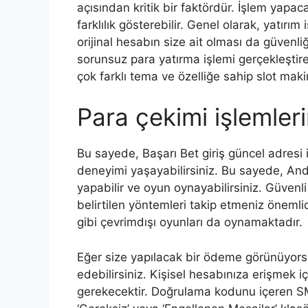
açısından kritik bir faktördür. İşlem yapac
farklılık gösterebilir. Genel olarak, yatır
orijinal hesabın size ait olması da güvenli
sorunsuz para yatırma işlemi gerçekleştireb
çok farklı tema ve özelliğe sahip slot maki
Para çekimi işlemleri
Bu sayede, Başarı Bet giriş güncel adresi ile
deneyimi yaşayabilirsiniz. Bu sayede, Andr
yapabilir ve oyun oynayabilirsiniz. Güvenli 
belirtilen yöntemleri takip etmeniz önemlid
gibi çevrimdışı oyunları da oynamaktadır.
Eğer size yapılacak bir ödeme görünüyor
edebilirsiniz. Kişisel hesabınıza erişmek
gerekecektir. Doğrulama kodunu içeren SM