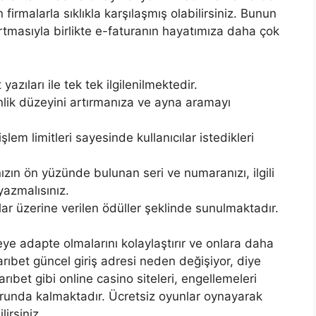
irmalarla sıklıkla karşılaşmış olabilirsiniz. Bunun
rtmasıyla birlikte e-faturanın hayatımıza daha çok
 yazıları ile tek tek ilgilenilmektedir.
nlik düzeyini artırmanıza ve ayna aramayı
em limitleri sayesinde kullanıcılar istedikleri
zın ön yüzünde bulunan seri ve numaranızı, ilgili
yazmalısınız.
r üzerine verilen ödüller şeklinde sunulmaktadır.
teye adapte olmalarını kolaylaştırır ve onlara daha
rıbet güncel giriş adresi neden değişiyor, diye
rıbet gibi online casino siteleri, engellemeleri
zorunda kalmaktadır. Ücretsiz oyunlar oynayarak
irsiniz.