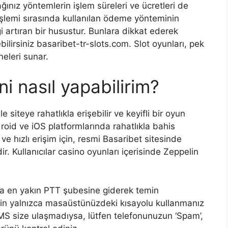
ağınız yöntemlerin işlem süreleri ve ücretleri de
ım işlemi sırasında kullanılan ödeme yönteminin
ği artıran bir husustur. Bunlara dikkat ederek
ilirsiniz basaribet-tr-slots.com. Slot oyunları, pek
neleri sunar.
ni nasıl yapabilirim?
 siteye rahatlıkla erişebilir ve keyifli bir oyun
oid ve iOS platformlarında rahatlıkla bahis
ve hızlı erişim için, resmi Basaribet sitesinde
ir. Kullanıcılar casino oyunları içerisinde Zeppelin
sa en yakın PTT şubesine giderek temin
 için yalnızca masaüstünüzdeki kısayolu kullanmanız
S size ulaşmadıysa, lütfen telefonunuzun ‘Spam’,