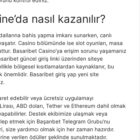
rünü kontrol ediniz.
ne’da nasıl kazanılır?
 dallarına bahis yapma imkanı sunarken, canlı
 yaşatır. Casino bölümünde ise slot oyunları, masa
uttur. Basaribet Casino’ya erişim sorunu yaşamanız
ribet güncel giriş linki üzerinden siteye
ellikle bölgesel kısıtlamalardan kaynaklanır, bu
 önemlidir. Basaribet giriş yap yeni site
z.
aret edebilir veya ücretsiz uygulamayı
k Lirası, ABD doları, Tether ve Ethereum dahil olmak
m yapabilirler. Destek ekibimize ulaşmak veya
lep etmek için Başarıbet Telegram Grubu’nu
eri, size yardımcı olmak için her zaman hazırdır.
ine verilen ödüller şeklinde sunulmaktadır.