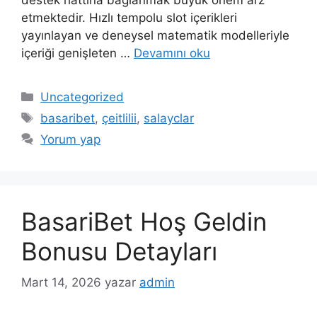
etmektedir. Hızlı tempolu slot içerikleri
yayınlayan ve deneysel matematik modelleriyle
içeriği genişleten …
Devamını oku
Kategoriler
Uncategorized
Etiketler
basaribet
,
çeitlilii
,
salayclar
Yorum yap
BasariBet Hoş Geldin
Bonusu Detayları
Mart 14, 2026
yazar
admin