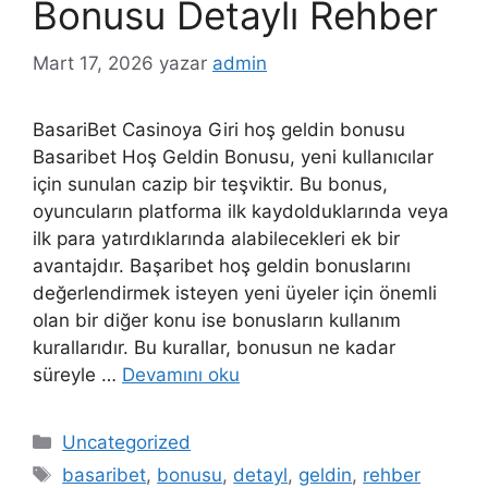
Bonusu Detaylı Rehber
Mart 17, 2026
yazar
admin
BasariBet Casinoya Giri hoş geldin bonusu
Basaribet Hoş Geldin Bonusu, yeni kullanıcılar
için sunulan cazip bir teşviktir. Bu bonus,
oyuncuların platforma ilk kaydolduklarında veya
ilk para yatırdıklarında alabilecekleri ek bir
avantajdır. Başaribet hoş geldin bonuslarını
değerlendirmek isteyen yeni üyeler için önemli
olan bir diğer konu ise bonusların kullanım
kurallarıdır. Bu kurallar, bonusun ne kadar
süreyle …
Devamını oku
Kategoriler
Uncategorized
Etiketler
basaribet
,
bonusu
,
detayl
,
geldin
,
rehber