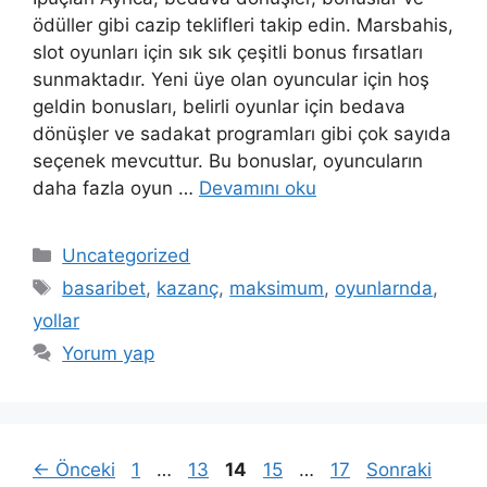
ödüller gibi cazip teklifleri takip edin. Marsbahis,
slot oyunları için sık sık çeşitli bonus fırsatları
sunmaktadır. Yeni üye olan oyuncular için hoş
geldin bonusları, belirli oyunlar için bedava
dönüşler ve sadakat programları gibi çok sayıda
seçenek mevcuttur. Bu bonuslar, oyuncuların
daha fazla oyun …
Devamını oku
Kategoriler
Uncategorized
Etiketler
basaribet
,
kazanç
,
maksimum
,
oyunlarnda
,
yollar
Yorum yap
Sayfa
Sayfa
Sayfa
Sayfa
Sayfa
←
Önceki
1
…
13
14
15
…
17
Sonraki