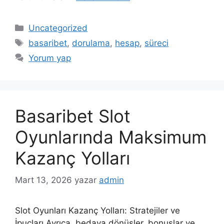
Kategoriler
Uncategorized
Etiketler
basaribet
,
dorulama
,
hesap
,
süreci
Yorum yap
Basaribet Slot
Oyunlarında Maksimum
Kazanç Yolları
Mart 13, 2026
yazar
admin
Slot Oyunları Kazanç Yolları: Stratejiler ve
İpuçları Ayrıca, bedava dönüşler, bonuslar ve