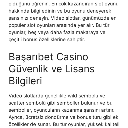
olduğunu öğrenin. En çok kazandıran slot oyunu
hakkında bilgi edinin ve bu oyunu deneyerek
şansınızı deneyin. Video slotlar, günümüzde en
popüler slot oyunları arasında yer alır. Bu tür
oyunlar, beş veya daha fazla makaraya ve
çeşitli bonus özelliklerine sahiptir.
Başarıbet Casino
Güvenlik ve Lisans
Bilgileri
Video slotlarda genellikle wild sembolü ve
scatter sembolü gibi semboller bulunur ve bu
semboller, oyuncuların kazanma şansını artırır.
Ayrıca, ücretsiz döndürme ve bonus turu gibi ek
özellikler de sunar. Bu tür oyunlar, yüksek kaliteli