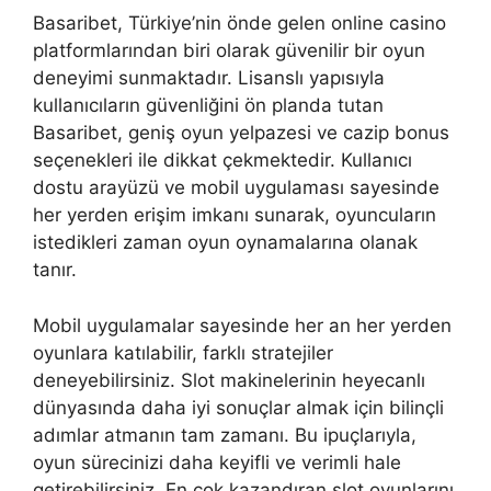
Basaribet, Türkiye’nin önde gelen online casino
platformlarından biri olarak güvenilir bir oyun
deneyimi sunmaktadır. Lisanslı yapısıyla
kullanıcıların güvenliğini ön planda tutan
Basaribet, geniş oyun yelpazesi ve cazip bonus
seçenekleri ile dikkat çekmektedir. Kullanıcı
dostu arayüzü ve mobil uygulaması sayesinde
her yerden erişim imkanı sunarak, oyuncuların
istedikleri zaman oyun oynamalarına olanak
tanır.
Mobil uygulamalar sayesinde her an her yerden
oyunlara katılabilir, farklı stratejiler
deneyebilirsiniz. Slot makinelerinin heyecanlı
dünyasında daha iyi sonuçlar almak için bilinçli
adımlar atmanın tam zamanı. Bu ipuçlarıyla,
oyun sürecinizi daha keyifli ve verimli hale
getirebilirsiniz. En çok kazandıran slot oyunlarını