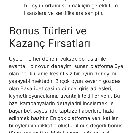
bir oyun ortamı sunmak için gerekli tüm
lisanslara ve sertifikalara sahiptir.
Bonus Türleri ve
Kazanç Fırsatları
Üyelerine her dönem yüksek bonuslar ile
avantajlı bir oyun deneyimi sunan platforma üye
olan her kullanıcı kesintisiz bir oyun deneyimi
yaşayabilmektedir. Birçok oyun severin gözdesi
olan Basaribet casino güncel giris adresleri,
kiymetli oyuncularina avantajli teklifler verir. Bu
özel kampanyalarin detaylarini incelemek ile
başarıbet sayesinde taptaze haberlere hizla
edinmek basittir. En çok platforma yeni katilan
bireyler için dikkatle olusturulmus degerli bonus