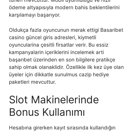
türleri mevcuttur. Mobil uyumluluğu ve hızlı
ödeme altyapısıyla modern bahis beklentilerini
karşılamayı başarıyor.
Oldukça fazla oyuncunun merak ettigi Basaribet
casino güncel giris adresleri, kiymetli
oyuncularina çesitli firsatlar verir. Bu essiz
kampanyalarin içeriklerini incelemek arti
başarıbet üzerinden en son bilgilere pratikçe
sahip olmak olanaklidir. Özellikle ilk kez üye olan
üyeler için dikkatle sunulmus cazip hediye
paketleri mevcuttur.
Slot Makinelerinde
Bonus Kullanımı
Hesabına girerken kayıt sırasında kullandığın