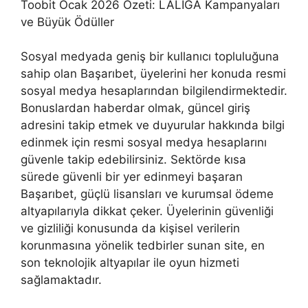
Toobit Ocak 2026 Özeti: LALIGA Kampanyaları
ve Büyük Ödüller
Sosyal medyada geniş bir kullanıcı topluluğuna
sahip olan Başarıbet, üyelerini her konuda resmi
sosyal medya hesaplarından bilgilendirmektedir.
Bonuslardan haberdar olmak, güncel giriş
adresini takip etmek ve duyurular hakkında bilgi
edinmek için resmi sosyal medya hesaplarını
güvenle takip edebilirsiniz. Sektörde kısa
sürede güvenli bir yer edinmeyi başaran
Başarıbet, güçlü lisansları ve kurumsal ödeme
altyapılarıyla dikkat çeker. Üyelerinin güvenliği
ve gizliliği konusunda da kişisel verilerin
korunmasına yönelik tedbirler sunan site, en
son teknolojik altyapılar ile oyun hizmeti
sağlamaktadır.