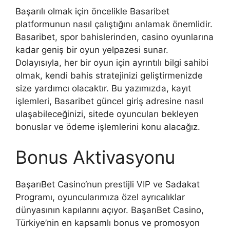
Başarılı olmak için öncelikle Basaribet
platformunun nasıl çalıştığını anlamak önemlidir.
Basaribet, spor bahislerinden, casino oyunlarına
kadar geniş bir oyun yelpazesi sunar.
Dolayısıyla, her bir oyun için ayrıntılı bilgi sahibi
olmak, kendi bahis stratejinizi geliştirmenizde
size yardımcı olacaktır. Bu yazımızda, kayıt
işlemleri, Basaribet güncel giriş adresine nasıl
ulaşabileceğinizi, sitede oyuncuları bekleyen
bonuslar ve ödeme işlemlerini konu alacağız.
Bonus Aktivasyonu
BaşarıBet Casino‘nun prestijli VIP ve Sadakat
Programı, oyuncularımıza özel ayrıcalıklar
dünyasının kapılarını açıyor. BaşarıBet Casino,
Türkiye’nin en kapsamlı bonus ve promosyon