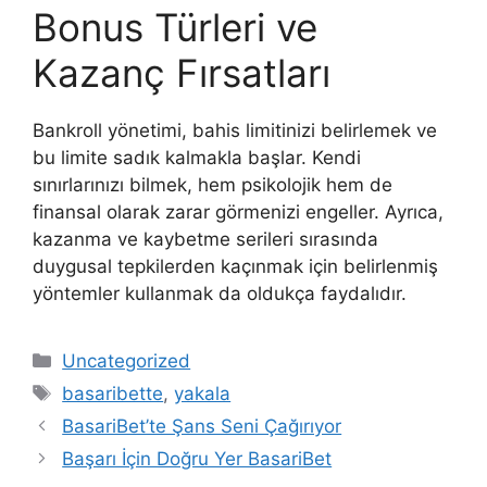
Bonus Türleri ve
Kazanç Fırsatları
Bankroll yönetimi, bahis limitinizi belirlemek ve
bu limite sadık kalmakla başlar. Kendi
sınırlarınızı bilmek, hem psikolojik hem de
finansal olarak zarar görmenizi engeller. Ayrıca,
kazanma ve kaybetme serileri sırasında
duygusal tepkilerden kaçınmak için belirlenmiş
yöntemler kullanmak da oldukça faydalıdır.
Kategoriler
Uncategorized
Etiketler
basaribette
,
yakala
BasariBet’te Şans Seni Çağırıyor
Başarı İçin Doğru Yer BasariBet